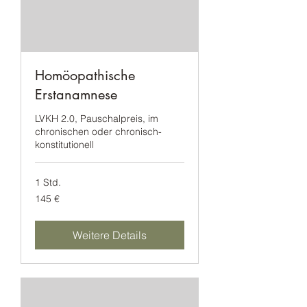
Homöopathische
Erstanamnese
LVKH 2.0, Pauschalpreis, im
chronischen oder chronisch-
konstitutionell
1 Std.
145
145 €
Euro
Weitere Details