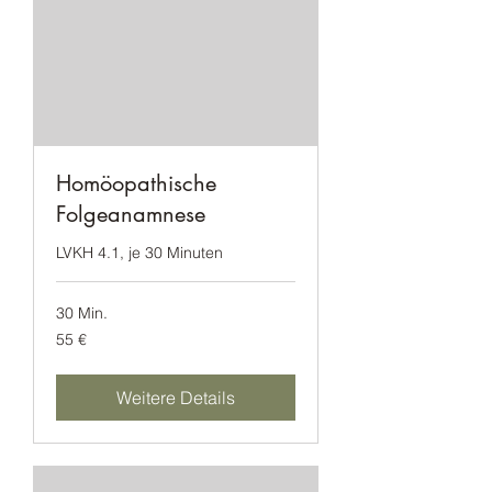
Homöopathische
Folgeanamnese
LVKH 4.1, je 30 Minuten
30 Min.
55
55 €
Euro
Weitere Details