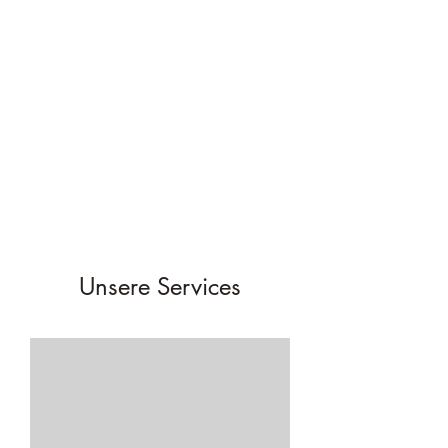
Naturheilkunde &
Homöopathie in Seeheim-
Jugenheim | Huberta
Rabbow
Unsere Services