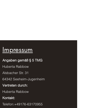
Naturheilkunde &
Homöopathie in Seeheim-
Jugenheim | Huberta
Rabbow
Impressum
Angaben gemäß § 5 TMG
Huberta Rabbow
Alsbacher Str. 31
64342 Seeheim-Jugenheim
Vertreten durch:
Huberta Rabbow
Kontakt:
Telefon:+49176-63170955